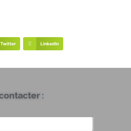
Twitter
LinkedIn
ontacter :