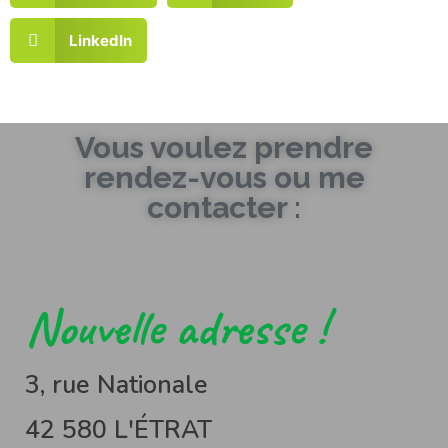
LinkedIn
Vous voulez prendre
rendez-vous ou me
contacter :
Nouvelle adresse !
3, rue Nationale
42 580 L'ÉTRAT