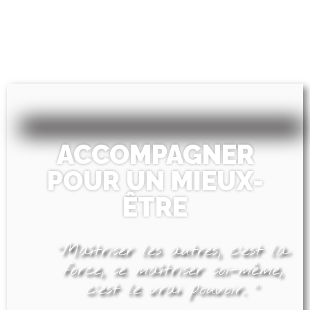
ACCOMPAGNER
POUR UN MIEUX-
ÊTRE
"Maîtriser les autres, c'est la
force, se maîtriser soi-même,
c'est le vrai pouvoir. "