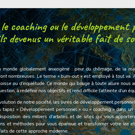
 le coaching ou le développement 
ls devenus un véritable fait de so
 monde globalement anxiogène : peur du chômage, de la mala
ont nombreuses. Le terme « burn-out » est employé à tout va. Au
goisse ou d’inquiétude. Ce monde qui bouge à toute allure nou
tion, à redéfinir nos objectifs et rend difficile l’atteinte d’un équ
volution de notre société, les livres de développement personnel
us tapez « Développement personnel » ou « coaching » dans un 
isposition des milliers d’articles et de sites qui vous apporte
tions et méthodes pour vous épanouir et transformer votre vie et
nfaits de cette approche moderne.