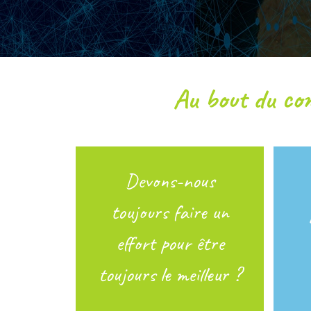
Au bout du com
Devons-nous
toujours faire un
effort pour être
toujours le meilleur ?