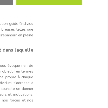
ion guide l’individu
ombreuses telles que
 s’épanouir en pleine
 dans laquelle
 vous évoque rien de
n objectif en termes
che propre à chaque
dividuel s’adresse à
i souhaite se donner
urs et motivations,
e nos forces et nos