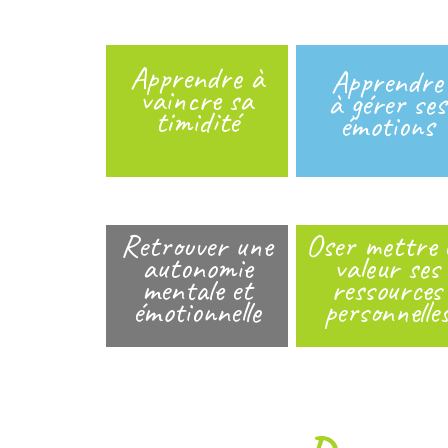
Apprendre à
Apprendre
vaincre sa
à gérer ses
timidité
émotions
Retrouver une
Oser mettre 
autonomie
valeur ses
mentale et
ressources
émotionnelle
personnelle