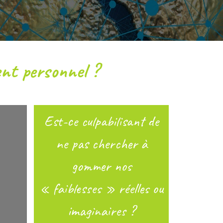
ent personnel ?
Est-ce culpabilisant de
ne pas chercher à
gommer nos
« faiblesses » réelles ou
imaginaires ?