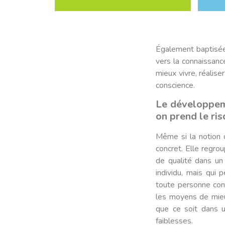
Également baptisée 
vers la connaissanc
mieux vivre, réalise
conscience.
Le développem
on prend le ri
Même si la notion d
concret. Elle regro
de qualité dans un
individu, mais qui 
toute personne cons
les moyens de mieu
que ce soit dans u
faiblesses.