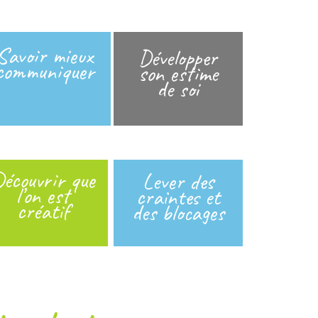
Savoir mieux
Développer
communiquer
son estime
de soi
écouvrir que
Lever des
l’on est
craintes et
créatif
des blocages