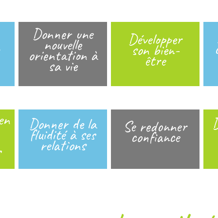
Donner une
Développer
nouvelle
son bien-
orientation à
être
sa vie
en
D
Donner de la
Se redonner
fluidité à ses
confiance
relations
s