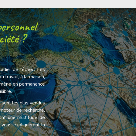
personnel
ciété ?
die, de l’échec. Les
 travail, à la maison,
s amène en permanence
ilibre.
 sont les plus vendus
moteur de recherche,
ront une multitude de
 vous expliqueront la